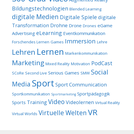
Bildungstechnologien
Blended Learning
digitale Medien
Digitale Spiele
digitale
Transformation
Drohne
Drone
eGame
Drones
eLearning
Advertising
Eventkommunikation
Immersion
Forschendes Lernen
Games
Lehre
Lernen
Lehren
Markenkommunikation
Marketing
PodCast
Mixed Reality
Motivation
Social
Serious Games
SCoRe
Second Live
SMW
Sport
Media
Sport Communication
Sportpädagogik
Sportkommunikation
Sportmarketing
Video
Training
Videolernen
Sports
Virtual Reality
VR
Virtuelle Welten
Virtual Worlds