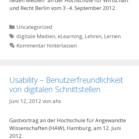
neuen Medien“ an der Hochschule für Wirtschaft
und Recht Berlin vom 3.-4. September 2012.
Kategorien
Uncategorized
Schlagwörter
digitale Medien
,
eLearning
,
Lehren
,
Lernen
Kommentar hinterlassen
Usability – Benutzerfreundlichkeit
von digitalen Schnittstellen
Juni 12, 2012
von
ahs
Gastvortrag an der Hochschule für Angewandte
Wissenschaften (HAW), Hamburg, am 12. Juni
2012.