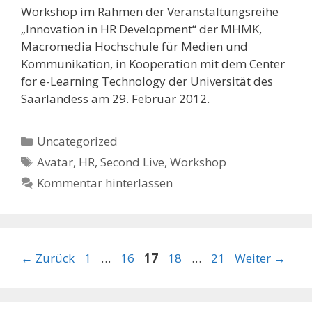
Workshop im Rahmen der Veranstaltungsreihe
„Innovation in HR Development“ der MHMK,
Macromedia Hochschule für Medien und
Kommunikation, in Kooperation mit dem Center
for e-Learning Technology der Universität des
Saarlandess am 29. Februar 2012.
Kategorien
Uncategorized
Schlagwörter
Avatar
,
HR
,
Second Live
,
Workshop
Kommentar hinterlassen
Seite
Seite
Seite
Seite
Seite
←
Zurück
1
…
16
17
18
…
21
Weiter
→