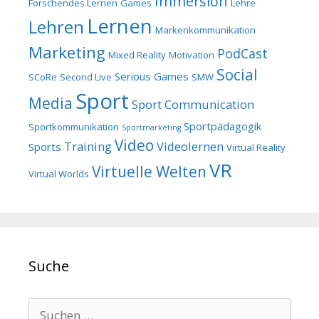
Immersion
Forschendes Lernen
Games
Lehre
Lernen
Lehren
Markenkommunikation
Marketing
PodCast
Mixed Reality
Motivation
Social
Serious Games
SCoRe
Second Live
SMW
Sport
Media
Sport Communication
Sportpädagogik
Sportkommunikation
Sportmarketing
Video
Training
Videolernen
Sports
Virtual Reality
VR
Virtuelle Welten
Virtual Worlds
Suche
Suchen