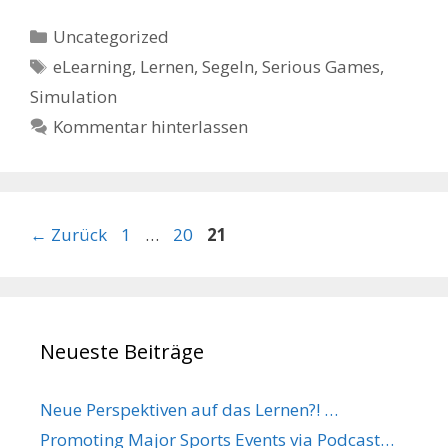
Kategorien
Uncategorized
Schlagwörter
eLearning
,
Lernen
,
Segeln
,
Serious Games
,
Simulation
Kommentar hinterlassen
Seite
Seite
Seite
←
Zurück
1
…
20
21
Neueste Beiträge
Neue Perspektiven auf das Lernen?! …
Promoting Major Sports Events via Podcast…