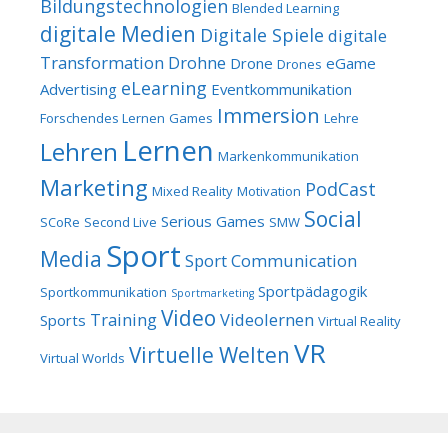
Bildungstechnologien
Blended Learning
digitale Medien
Digitale Spiele
digitale
Transformation
Drohne
Drone
eGame
Drones
eLearning
Advertising
Eventkommunikation
Immersion
Forschendes Lernen
Games
Lehre
Lernen
Lehren
Markenkommunikation
Marketing
PodCast
Mixed Reality
Motivation
Social
Serious Games
SCoRe
Second Live
SMW
Sport
Media
Sport Communication
Sportpädagogik
Sportkommunikation
Sportmarketing
Video
Training
Videolernen
Sports
Virtual Reality
VR
Virtuelle Welten
Virtual Worlds