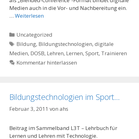
als „Blended-Conference“-Format bindet digitale
Medien auch in die Vor- und Nachbereitung ein.
…
Weiterlesen
Kategorien
Uncategorized
Schlagwörter
Bildung
,
Bildungstechnologien
,
digitale
Medien
,
DOSB
,
Lehren
,
Lernen
,
Sport
,
Trainieren
Kommentar hinterlassen
Bildungstechnologien im Sport…
Februar 3, 2011
von
ahs
Beitrag im Sammelband L3T – Lehrbuch für
Lernen und Lehren mit Technologie.