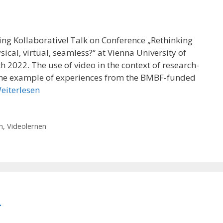
ing Kollaborative! Talk on Conference „Rethinking
cal, virtual, seamless?“ at Vienna University of
 2022. The use of video in the context of research-
n the example of experiences from the BMBF-funded
eiterlesen
n
,
Videolernen
…