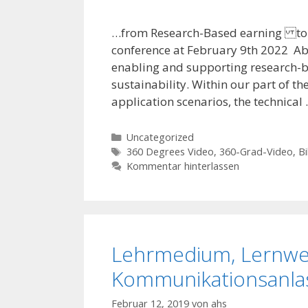
…from Research-Based earning to R
conference at February 9th 2022 Abs
enabling and supporting research-b
sustainability. Within our part of t
application scenarios, the technical
Kategorien
Uncategorized
Schlagwörter
360 Degrees Video
,
360-Grad-Video
,
Bi
Kommentar hinterlassen
Lehrmedium, Lernwe
Kommunikationsanla
Februar 12, 2019
von
ahs