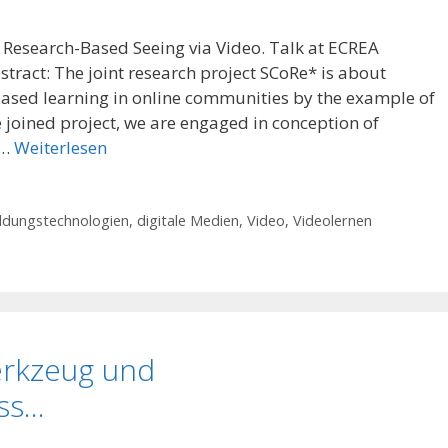
esearch-Based Seeing via Video. Talk at ECREA
tract: The joint research project SCoRe* is about
ased learning in online communities by the example of
he joined project, we are engaged in conception of
 …
Weiterlesen
ldungstechnologien
,
digitale Medien
,
Video
,
Videolernen
rkzeug und
ss…