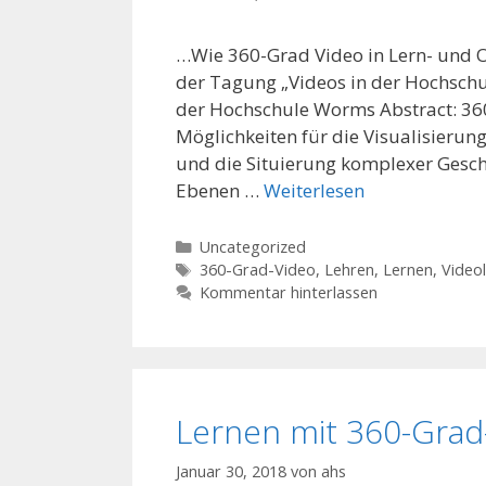
…Wie 360-Grad Video in Lern- und O
der Tagung „Videos in der Hochschul
der Hochschule Worms Abstract: 360
Möglichkeiten für die Visualisieru
und die Situierung komplexer Gesch
Ebenen …
Weiterlesen
Kategorien
Uncategorized
Schlagwörter
360-Grad-Video
,
Lehren
,
Lernen
,
Video
Kommentar hinterlassen
Lernen mit 360-Grad
Januar 30, 2018
von
ahs