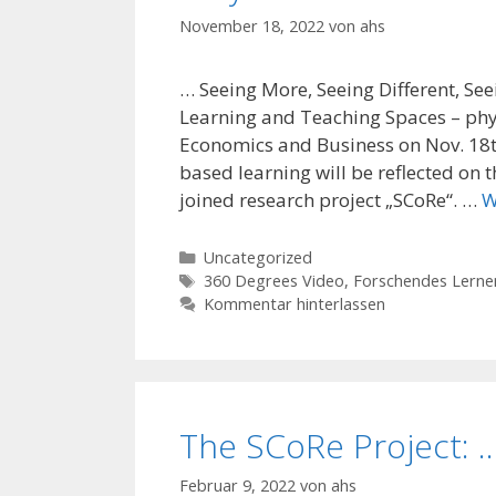
November 18, 2022
von
ahs
… Seeing More, Seeing Different, See
Learning and Teaching Spaces – physi
Economics and Business on Nov. 18th
based learning will be reflected o
joined research project „SCoRe“. …
W
Kategorien
Uncategorized
Schlagwörter
360 Degrees Video
,
Forschendes Lerne
Kommentar hinterlassen
The SCoRe Project: 
Februar 9, 2022
von
ahs