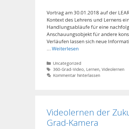
Vortrag am 30.01.2018 auf der LEAR
Kontext des Lehrens und Lernens ein
Handlungsabläufe für eine nachfolge
Anschauungsobjekt für andere konse
Verläufen lassen sich neue Informa
…
Weiterlesen
Kategorien
Uncategorized
Schlagwörter
360-Grad-Video
,
Lernen
,
Videolernen
Kommentar hinterlassen
Videolernen der Zuk
Grad-Kamera