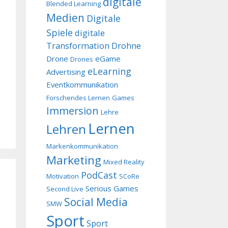
digitale
Blended Learning
Medien
Digitale
Spiele
digitale
Transformation
Drohne
Drone
eGame
Drones
eLearning
Advertising
Eventkommunikation
Forschendes Lernen
Games
Immersion
Lehre
Lernen
Lehren
Markenkommunikation
Marketing
Mixed Reality
PodCast
Motivation
SCoRe
Serious Games
Second Live
Social Media
SMW
Sport
Sport