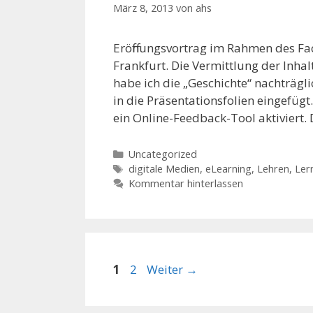
März 8, 2013
von
ahs
Eröffnungsvortrag im Rahmen des F
Frankfurt. Die Vermittlung der Inhal
habe ich die „Geschichte“ nachträgl
in die Präsentationsfolien eingefüg
ein Online-Feedback-Tool aktiviert.
Kategorien
Uncategorized
Schlagwörter
digitale Medien
,
eLearning
,
Lehren
,
Ler
Kommentar hinterlassen
Seite
Seite
1
2
Weiter
→