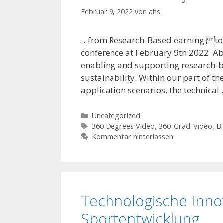
Februar 9, 2022
von
ahs
…from Research-Based earning to R
conference at February 9th 2022 Abs
enabling and supporting research-b
sustainability. Within our part of t
application scenarios, the technical
Kategorien
Uncategorized
Schlagwörter
360 Degrees Video
,
360-Grad-Video
,
Bi
Kommentar hinterlassen
Technologische Innov
Sportentwicklung