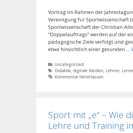
Vortrag im Rahmen der Jahrestagun
Vereinigung für Sportwissenschaft (d
Sportwissenschaft der Christian-Albr
“Doppelauftrags” werden auf der ei
pädagogische Ziele verfolgt und ges
etwa hinsichtlich einer gesunden …
Kategorien
Uncategorized
Schlagwörter
Didaktik
,
digitale Medien
,
Lehren
,
Lerne
Kommentar hinterlassen
Sport mit „e“ – Wie 
Lehre und Training 