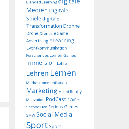
digitale
Blended Learning
Medien
Digitale
Spiele
digitale
Transformation
Drohne
Drone
eGame
Drones
eLearning
Advertising
Eventkommunikation
Forschendes Lernen
Games
Immersion
Lehre
Lernen
Lehren
Markenkommunikation
Marketing
Mixed Reality
PodCast
Motivation
SCoRe
Serious Games
Second Live
Social Media
SMW
Sport
Sport