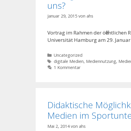
uns?
Januar 29, 2015
von
ahs
Vortrag im Rahmen der öffentlichen R
Universität Hamburg am 29. Janua
Kategorien
Uncategorized
Schlagwörter
digitale Medien
,
Mediennutzung
,
Medie
1 Kommentar
Didaktische Möglichke
Medien im Sportunte
Mai 2, 2014
von
ahs