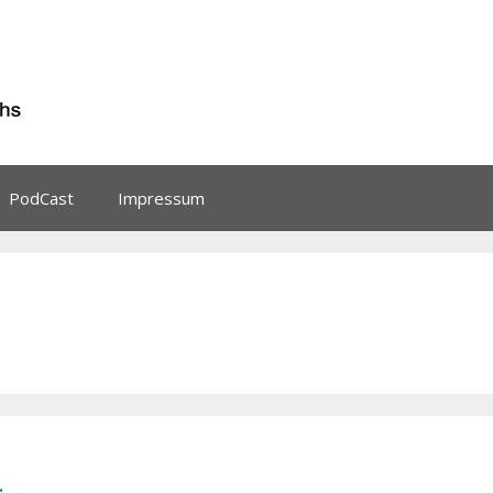
PodCast
Impressum
…