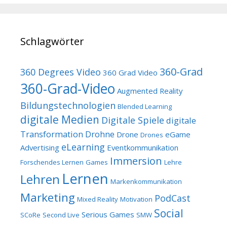
Schlagwörter
360-Grad
360 Degrees Video
360 Grad Video
360-Grad-Video
Augmented Reality
Bildungstechnologien
Blended Learning
digitale Medien
Digitale Spiele
digitale
Transformation
Drohne
Drone
eGame
Drones
eLearning
Advertising
Eventkommunikation
Immersion
Forschendes Lernen
Games
Lehre
Lernen
Lehren
Markenkommunikation
Marketing
PodCast
Mixed Reality
Motivation
Social
Serious Games
SCoRe
Second Live
SMW