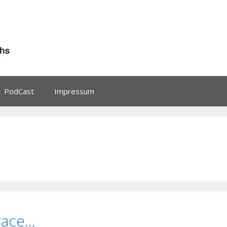
PodCast
Impressum
race…