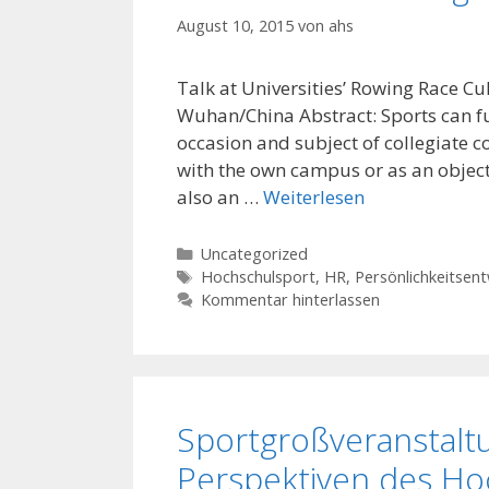
August 10, 2015
von
ahs
Talk at Universities’ Rowing Race 
Wuhan/China Abstract: Sports can fulf
occasion and subject of collegiate c
with the own campus or as an object 
also an …
Weiterlesen
Kategorien
Uncategorized
Schlagwörter
Hochschulsport
,
HR
,
Persönlichkeitsent
Kommentar hinterlassen
Sportgroßveranstalt
Perspektiven des Ho