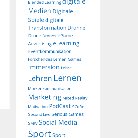
digitale
Blended Learning
Medien
Digitale
Spiele
digitale
Transformation
Drohne
Drone
eGame
Drones
eLearning
Advertising
Eventkommunikation
Forschendes Lernen
Games
Immersion
Lehre
Lernen
Lehren
Markenkommunikation
Marketing
Mixed Reality
PodCast
Motivation
SCoRe
Serious Games
Second Live
Social Media
SMW
Sport
Sport